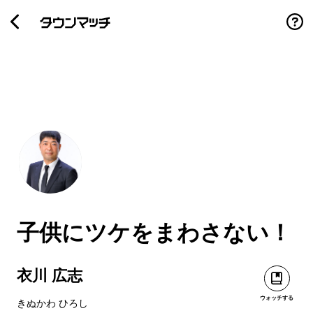
子供にツケをまわさない！
衣川 広志
ウォッチする
きぬかわ ひろし